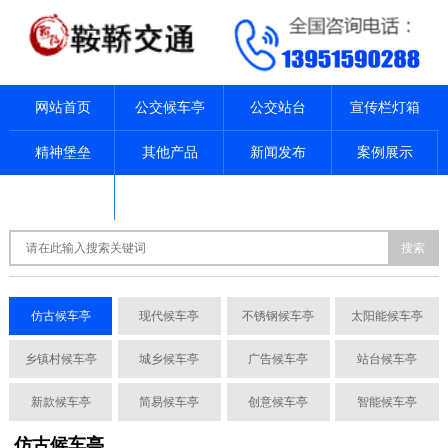
网站首页
公交候车亭
公交站台
宣传栏灯箱
精神堡垒
其他产品
新闻发布
案例展示
关于我们
联系我们
搜索
仿古候车亭
现代候车亭
不锈钢候车亭
太阳能候车亭
乡镇村候车亭
城乡候车亭
广告候车亭
站台候车亭
新款候车亭
简易候车亭
创意候车亭
智能候车亭
仿古候车亭