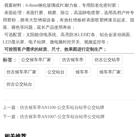
·视窗材料：6-8mm钢化玻璃或PC耐力板，专用防老化密封胶；
·表面处理：表面打磨、精磨、除尘，高温静电喷塑，选用高档户外专
用塑粉，拥有大型烤箱设备，有效杜绝板材表面喷塑烤漆后起皮、脱
落、褪色等问题，延长产品使用寿命；
·可选配置：太阳能供电系统、高亮防水
LED
灯条、铝合金滚动画面、
LED
显示屏、电子站牌、微电脑时控开关、视频监控等；
·
可按照客户需求的材质、尺寸、效果图进行定制生产；
标签：
公交候车亭厂家
仿古候车亭
仿古公交站亭
仿古候车亭厂家
公交站台
候车亭
候车亭厂家
仿古公交站台
上一篇：
仿古候车亭AN1100-公交车站台站亭公交站牌
下一篇：
仿古候车亭AN1007-公交车站台站亭公交站牌
相关推荐