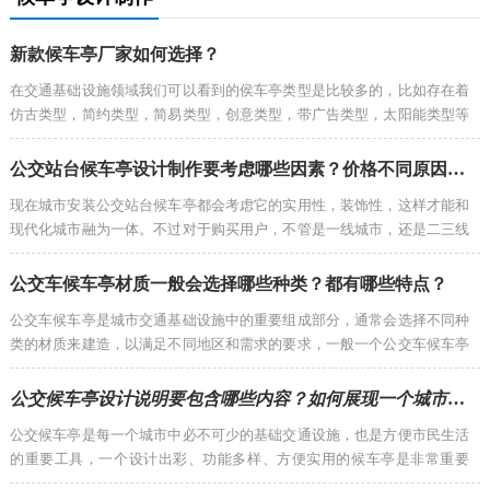
新款候车亭厂家如何选择？
在交通基础设施领域我们可以看到的侯车亭类型是比较多的，比如存在着
仿古类型，简约类型，简易类型，创意类型，带广告类型，太阳能类型等
等，与此同时还能够看到很多新款候车亭。...
公交站台候车亭设计制作要考虑哪些因素？价格不同原因有哪些？
现在城市安装公交站台候车亭都会考虑它的实用性，装饰性，这样才能和
现代化城市融为一体。不过对于购买用户，不管是一线城市，还是二三线
城市，在购买之前也要先了解一下设计...
公交车候车亭材质一般会选择哪些种类？都有哪些特点？
公交车候车亭是城市交通基础设施中的重要组成部分，通常会选择不同种
类的材质来建造，以满足不同地区和需求的要求，一般一个公交车候车亭
材质可能包含各种钢材、玻璃、塑...
公交候车亭设计说明要包含哪些内容？如何展现一个城市的风采？
公交候车亭是每一个城市中必不可少的基础交通设施，也是方便市民生活
的重要工具，一个设计出彩、功能多样、方便实用的候车亭是非常重要
的，作为城市来说找专业的生产设计...