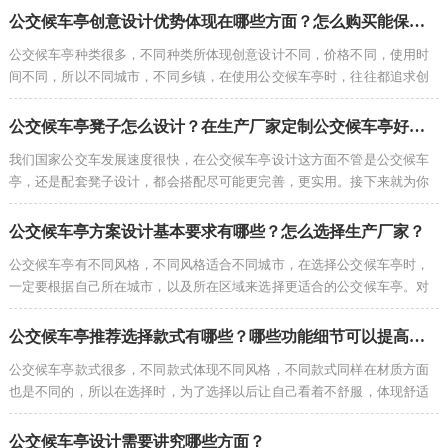
公交候车亭创意设计优势体现在哪些方面？怎么购买能保障质量？
公交候车亭种类很多，不同种类所体现创意设计不同，价格不同，使用时
间不同，所以不同城市，不同乡镇，在使用公交候车亭时，往往都追求创
意设计。对于想购买公交候车亭的，在选择前...
公交候车亭凳子怎么设计？在生产厂家定制公交候车亭好处有哪些？
我们国家公交车发展速度很快，在公交候车亭设计这方面不管是公交候车
亭，还是配套凳子设计，都会搭配尽可能更完善，更实用。接下来就为你
分享一下公交候车亭凳子是怎么设计...
公交候车亭方案设计基本要求有哪些？怎么选择生产厂家？
公交候车亭有不同风格，不同风格适合不同城市，在选择公交候车亭时，
一定要根据自己所在城市，以及所在区域来选择更适合的公交候车亭。对
于需要购买公交候车亭的，接下来分享...
公交候车亭推荐选择款式有哪些？哪些功能细节可以提高公交候车亭舒适度
公交候车亭款式很多，不同款式体现不同风格，不同款式同样在材质方面
也是不同的，所以在选择时，为了选择以后让自己看着不舒服，体现舒适
度，接下来为你分享一下公交候车亭推荐...
公交候车亭设计需要讲究哪些方面？