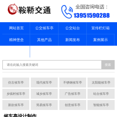
网站首页
公交候车亭
公交站台
宣传栏灯箱
精神堡垒
其他产品
新闻发布
案例展示
关于我们
联系我们
搜索
仿古候车亭
现代候车亭
不锈钢候车亭
太阳能候车亭
乡镇村候车亭
城乡候车亭
广告候车亭
站台候车亭
新款候车亭
简易候车亭
创意候车亭
智能候车亭
候车亭设计制作